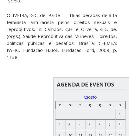
[scielo].
OLIVEIRA, G.C. de. Parte I – Duas décadas de luta
feminista anti-racista pelos direitos sexuais e
reprodutivos. In: Campos, C.H. e Oliveira, G.C. de.
(orgs.). Saúde Reprodutiva das Mulheres – direitos,
políticas públicas e desafios. Brasília: CFEMEA:
IWHC, Fundação H.Boll, Fundação Ford, 2009, p.
1138.
AGENDA DE EVENTOS
AGOSTO
D
S
T
Q
Q
S
S
1
2
3
4
5
6
7
8
9
10
11
12
13
14
15