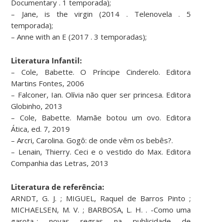
Documentary . 1 temporada);
– Jane, is the virgin (2014 . Telenovela . 5
temporada);
– Anne with an E (2017 . 3 temporadas);
Literatura Infantil:
– Cole, Babette. O Príncipe Cinderelo. Editora
Martins Fontes, 2006
– Falconer, Ian. Olívia não quer ser princesa. Editora
Globinho, 2013
– Cole, Babette. Mamãe botou um ovo. Editora
Ática, ed. 7, 2019
– Arcri, Carolina. Gogô: de onde vêm os bebês?.
– Lenain, Thierry. Ceci e o vestido do Max. Editora
Companhia das Letras, 2013
Literatura de referência:
ARNDT, G. J. ; MIGUEL, Raquel de Barros Pinto ;
MICHAELSEN, M. V. ; BARBOSA, L. H. . -Como uma
garota-: novas regras na publicidade de