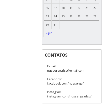
16
17
18
19
20
21
22
23
24
25
26
27
28
29
30
31
« jun
CONTATOS
E-mail:
nussergeufsc@gmail.com
Facebook:
facebook.com/nusserge/
Instagram:
instagram.com/nusserge.ufsc/