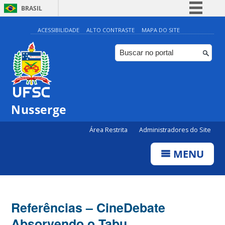
BRASIL
Simplifique!
ACESSIBILIDADE
ALTO CONTRASTE
MAPA DO SITE
Comunica BR
Participe
Acesso à informação
Legislação
Nusserge
Canais
Área Restrita
Administradores do Site
MENU
Referências – CineDebate
Absorvendo o Tabu