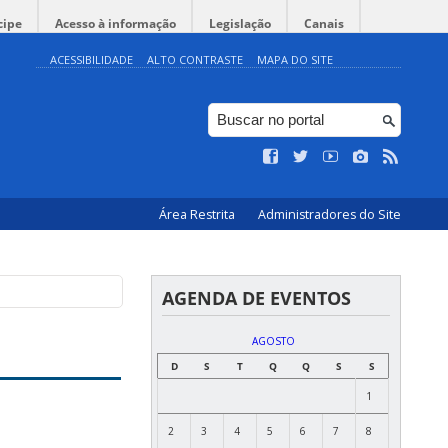
cipe
Acesso à informação
Legislação
Canais
ACESSIBILIDADE
ALTO CONTRASTE
MAPA DO SITE
Área Restrita
Administradores do Site
AGENDA DE EVENTOS
AGOSTO
D
S
T
Q
Q
S
S
1
2
3
4
5
6
7
8