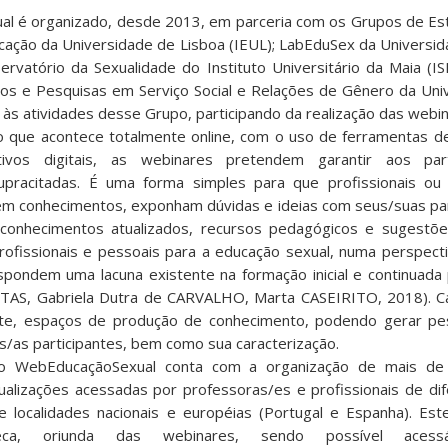
l é organizado, desde 2013, em parceria com os Grupos de Es
cação da Universidade de Lisboa (IEUL); LabEduSex da Universi
ervatório da Sexualidade do Instituto Universitário da Maia (I
s e Pesquisas em Serviço Social e Relações de Gênero da Uni
e às atividades desse Grupo, participando da realização das webi
 que acontece totalmente online, com o uso de ferramentas d
tivos digitais, as webinares pretendem garantir aos par
pracitadas. É uma forma simples para que profissionais ou l
em conhecimentos, exponham dúvidas e ideias com seus/suas pa
conhecimentos atualizados, recursos pedagógicos e sugestõe
fissionais e pessoais para a educação sexual, numa perspecti
pondem uma lacuna existente na formação inicial e continuada
REITAS, Gabriela Dutra de CARVALHO, Marta CASEIRITO, 2018). 
nte, espaços de produção de conhecimento, podendo gerar pe
as participantes, bem como sua caracterização.
eto WebEducaçãoSexual conta com a organização de mais de
alizações acessadas por professoras/es e profissionais de di
e localidades nacionais e européias (Portugal e Espanha). Est
ca, oriunda das webinares, sendo possível acessá