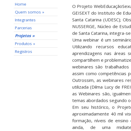
Home
O Projeto WebEducaçãoSexua
Quem somos »
GEISEXT do Instituto de Edu
Santa Catarina (UDESC); Obs
Integrantes
NUSSERGE, Núcleo de Estudo
Parcerias
de Santa Catarina, integra-s
Projetos »
Uma webinar é um seminário
Produtos »
Utilizando recursos educa
Registros
aprendizagens nas áreas su
compartilhem e problematiz
webinares são trabalhados 
assim como competências pro
Outrossim, as webinares res
utilizada (Dilma Lucy de F
as Webinares são, igualme
temas abordados segundo os/
Em seu histórico, o Proj
aproximadamente 40 mil visu
formação, níveis de ensino 
ainda, de uma midiate