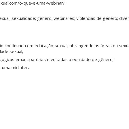
xual.com/o-que-e-uma-webinar/.
ual; sexualidade; gênero; webinares; violências de gênero; diver
ão continuada em educação sexual, abrangendo as áreas da sexua
dade sexual;
ógicas emancipatórias e voltadas à equidade de gênero;
r uma midiateca.