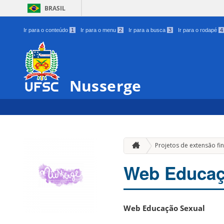
BRASIL
Ir para o conteúdo
1
Ir para o menu
2
Ir para a busca
3
Ir para o rodapé
4
Nusserge
Projetos de extensão fi
Web Educaç
Web Educação Sexual