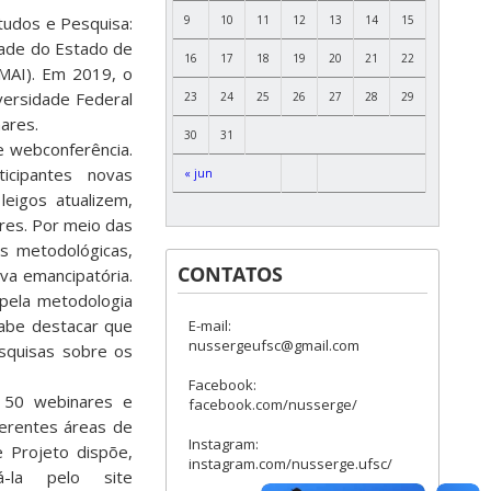
9
10
11
12
13
14
15
tudos e Pesquisa:
dade do Estado de
16
17
18
19
20
21
22
SMAI). Em 2019, o
versidade Federal
23
24
25
26
27
28
29
nares.
30
31
e webconferência.
ticipantes novas
« jun
eigos atualizem,
res. Por meio das
s metodológicas,
CONTATOS
va emancipatória.
 pela metodologia
Cabe destacar que
E-mail:
nussergeufsc@gmail.com
squisas sobre os
Facebook:
 50 webinares e
facebook.com/nusserge/
ferentes áreas de
Instagram:
e Projeto dispõe,
instagram.com/nusserge.ufsc/
-la pelo site