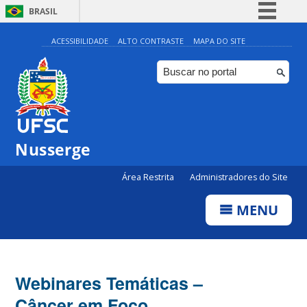
BRASIL
Simplifique!
ACESSIBILIDADE
ALTO CONTRASTE
MAPA DO SITE
Comunica BR
Participe
Acesso à informação
Legislação
Nusserge
Canais
Área Restrita
Administradores do Site
MENU
Webinares Temáticas –
Câncer em Foco